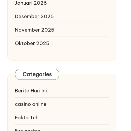
Januari 2026
Desember 2025
November 2025
Oktober 2025
Categories
Berita Hari Ini
casino online
Fakta Teh