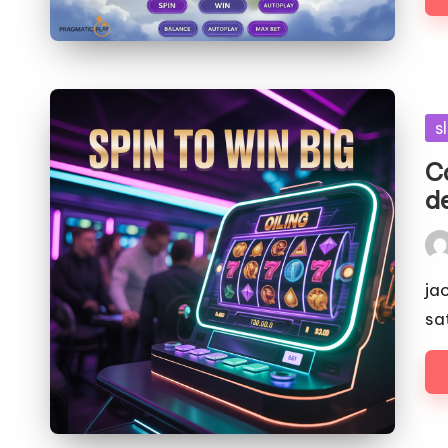
Po
s
in
C
d
Pos
by
ja
sa