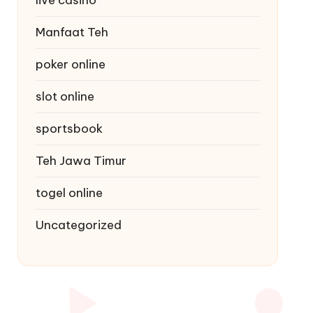
live casino
Manfaat Teh
poker online
slot online
sportsbook
Teh Jawa Timur
togel online
Uncategorized