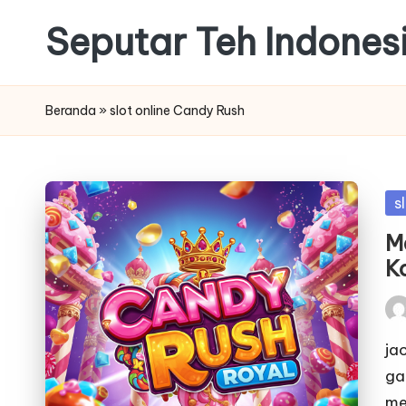
Seputar Teh Indones
Skip
to
Macam
content
macam
Beranda
»
slot online Candy Rush
Teh
Enak
Po
s
in
M
K
Pos
by
ja
ga
me