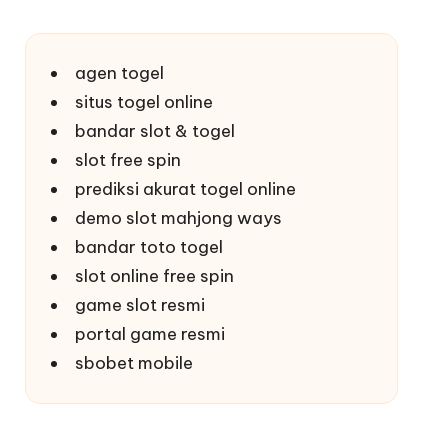
agen togel
situs togel online
bandar slot & togel
slot free spin
prediksi akurat togel online
demo slot mahjong ways
bandar toto togel
slot online free spin
game slot resmi
portal game resmi
sbobet mobile