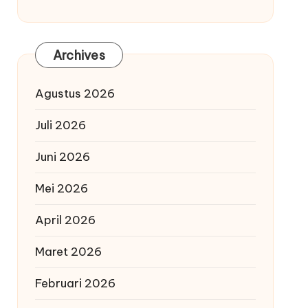
Archives
Agustus 2026
Juli 2026
Juni 2026
Mei 2026
April 2026
Maret 2026
Februari 2026