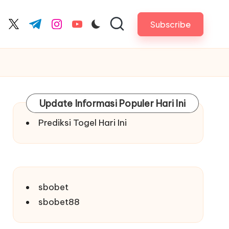
Subscribe
cebook.com
twitter.com
t.me
instagram.com
youtube.com
Update Informasi Populer Hari Ini
Prediksi Togel Hari Ini
sbobet
sbobet88