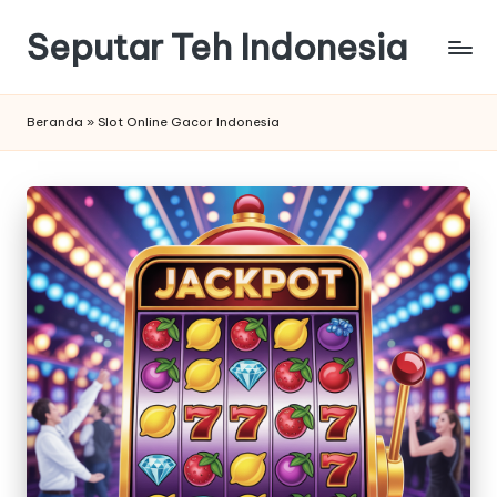
Seputar Teh Indonesia
Skip
to
Macam
content
macam
Beranda
»
Slot Online Gacor Indonesia
Teh
Enak