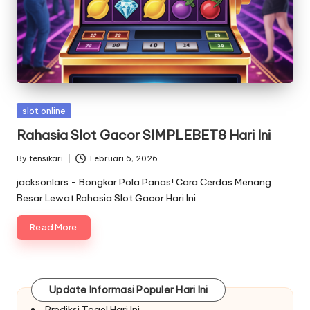
Posted
slot online
in
Rahasia Slot Gacor SIMPLEBET8 Hari Ini
By
tensikari
Februari 6, 2026
Posted
by
jacksonlars - Bongkar Pola Panas! Cara Cerdas Menang
Besar Lewat Rahasia Slot Gacor Hari Ini…
Read More
Update Informasi Populer Hari Ini
Prediksi Togel Hari Ini