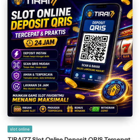
Posted
slot online
in
TIRAI77 Slot Online Deposit QRIS Tercepat