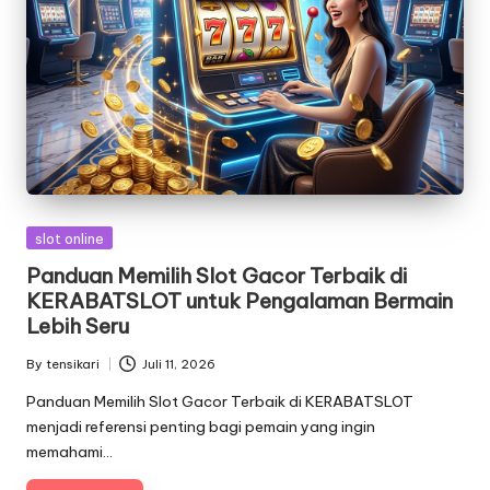
Posted
slot online
in
Panduan Memilih Slot Gacor Terbaik di
KERABATSLOT untuk Pengalaman Bermain
Lebih Seru
By
tensikari
Juli 11, 2026
Posted
by
Panduan Memilih Slot Gacor Terbaik di KERABATSLOT
menjadi referensi penting bagi pemain yang ingin
memahami…