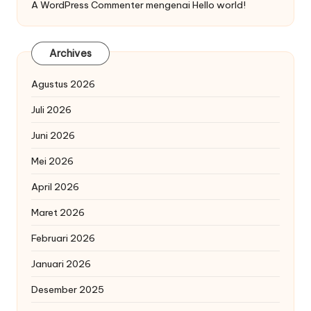
A WordPress Commenter
mengenai
Hello world!
Archives
Agustus 2026
Juli 2026
Juni 2026
Mei 2026
April 2026
Maret 2026
Februari 2026
Januari 2026
Desember 2025