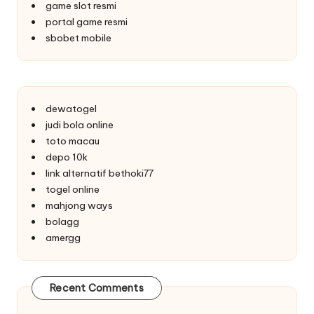
game slot resmi
portal game resmi
sbobet mobile
dewatogel
judi bola online
toto macau
depo 10k
link alternatif bethoki77
togel online
mahjong ways
bolagg
amergg
Recent Comments