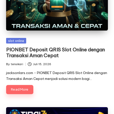
Posted
slot online
in
PIONBET Deposit QRIS Slot Online dengan
Transaksi Aman Cepat
By
tensikari
Juli 15, 2026
Posted
by
jacksonlars.com - PIONBET Deposit QRIS Slot Online dengan
Transaksi Aman Cepat menjadi solusi modern bagi…
Read More