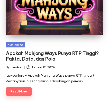
Posted
slot online
in
Apakah Mahjong Ways Punya RTP Tinggi?
Fakta, Data, dan Pola
By
tensikari
Januari 12, 2026
Posted
by
jacksonlars - Apakah Mahjong Ways punya RTP tinggi?
Pertanyaan ini sering muncul di kalangan pemain…
Read More