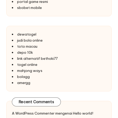
portal game resmi
sbobet mobile
dewatogel
judi bola online
toto macau
depo 10k
link alternatif bethoki77
togel online
mahjong ways
bolagg
amergg
Recent Comments
A WordPress Commenter
mengenai
Hello world!