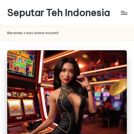
Seputar Teh Indonesia
Skip
to
Macam
content
macam
Beranda
»
slot online inovatif
Teh
Enak