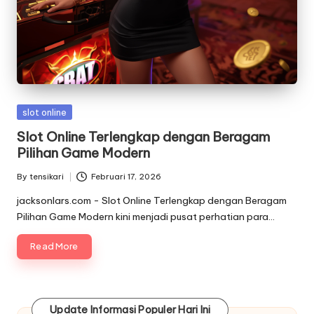
Posted
slot online
in
Slot Online Terlengkap dengan Beragam
Pilihan Game Modern
By
tensikari
Februari 17, 2026
Posted
by
jacksonlars.com - Slot Online Terlengkap dengan Beragam
Pilihan Game Modern kini menjadi pusat perhatian para…
Read More
Update Informasi Populer Hari Ini