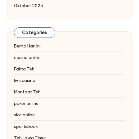
Oktober 2025
Categories
Berita Hari Ini
casino online
Fakta Teh
live casino
Manfaat Teh
poker online
slot online
sportsbook
Teh Jawa Timur