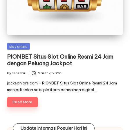
Posted
slot online
in
PIONBET Situs Slot Online Resmi 24 Jam
dengan Peluang Jackpot
By
tensikari
Maret 7, 2026
Posted
by
jacksonlars.com - PIONBET Situs Slot Online Resmi 24 Jam
menjadi salah satu platform permainan digital…
Read More
Update Informasi Populer Hari Ini