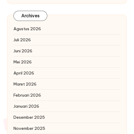
Archives
Agustus 2026
Juli 2026
Juni 2026
Mei 2026
April 2026
Maret 2026
Februari 2026
Januari 2026
Desember 2025
November 2025