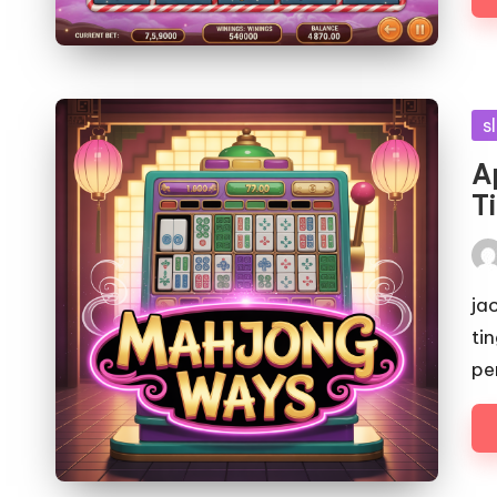
Po
s
in
A
T
Pos
by
ja
ti
pe