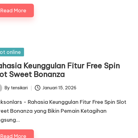
Read More
sted
lot online
ahasia Keunggulan Fitur Free Spin
lot Sweet Bonanza
By
tensikari
Januari 15, 2026
ted
cksonlars - Rahasia Keunggulan Fitur Free Spin Slot
eet Bonanza yang Bikin Pemain Ketagihan
ngsung…
Read More