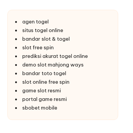
agen togel
situs togel online
bandar slot & togel
slot free spin
prediksi akurat togel online
demo slot mahjong ways
bandar toto togel
slot online free spin
game slot resmi
portal game resmi
sbobet mobile