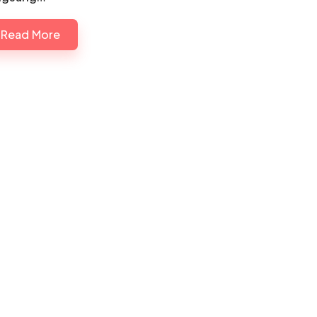
Read More