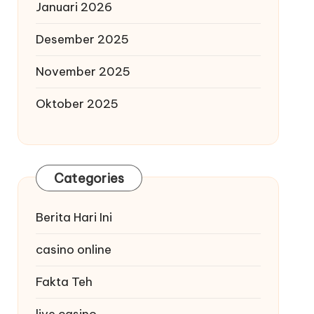
Januari 2026
Desember 2025
November 2025
Oktober 2025
Categories
Berita Hari Ini
casino online
Fakta Teh