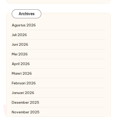
Archives
Agustus 2026
Juli 2026
Juni 2026
Mei 2026
April 2026
Maret 2026
Februari 2026
Januari 2026
Desember 2025
November 2025