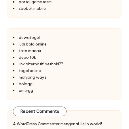
portal game resmi
sbobet mobile
dewatogel
judi bola online
toto macau
depo 10k
link alternatif bethoki77
togel online
mahjong ways
bolagg
amergg
Recent Comments
A WordPress Commenter
mengenai
Hello world!