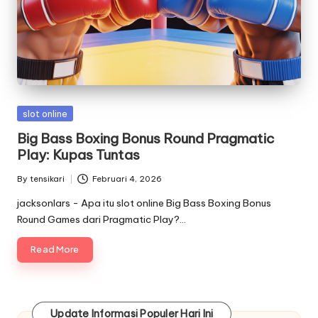
Posted
slot online
in
Big Bass Boxing Bonus Round Pragmatic
Play: Kupas Tuntas
By
tensikari
Februari 4, 2026
Posted
by
jacksonlars - Apa itu slot online Big Bass Boxing Bonus
Round Games dari Pragmatic Play?…
Read More
Update Informasi Populer Hari Ini