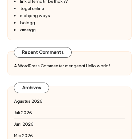
link alternatif bethoki77
togel online
mahjong ways
bolagg
amergg
Recent Comments
A WordPress Commenter
mengenai
Hello world!
Archives
Agustus 2026
Juli 2026
Juni 2026
Mei 2026