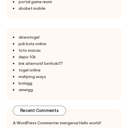
portal game resmi
sbobet mobile
dewatogel
judi bola online
toto macau
depo 10k
link alternatif bethoki77
togel online
mahjong ways
bolagg
amergg
Recent Comments
A WordPress Commenter
mengenai
Hello world!