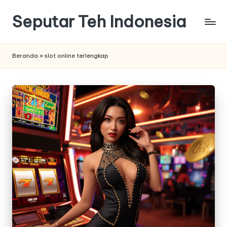
Seputar Teh Indonesia
Skip
to
Macam
content
macam
Beranda
»
slot online terlengkap
Teh
Enak