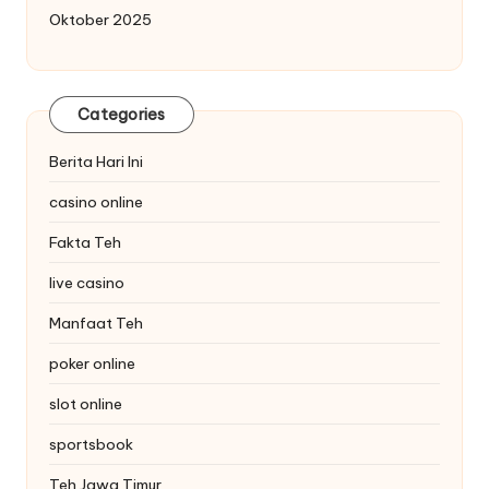
Oktober 2025
Categories
Berita Hari Ini
casino online
Fakta Teh
live casino
Manfaat Teh
poker online
slot online
sportsbook
Teh Jawa Timur