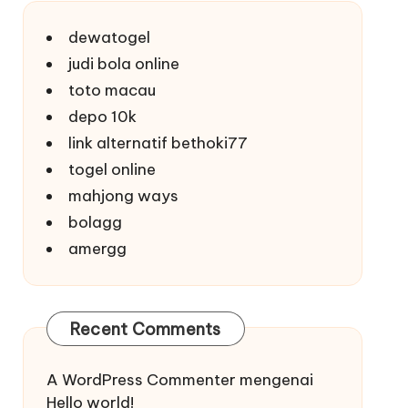
dewatogel
judi bola online
toto macau
depo 10k
link alternatif bethoki77
togel online
mahjong ways
bolagg
amergg
Recent Comments
A WordPress Commenter
mengenai
Hello world!