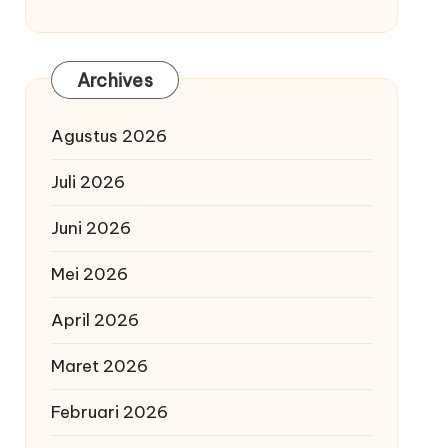
Archives
Agustus 2026
Juli 2026
Juni 2026
Mei 2026
April 2026
Maret 2026
Februari 2026