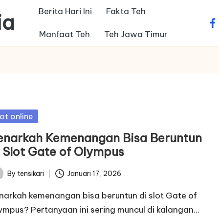
Berita Hari Ini
Fakta Teh
ia
fa
Manfaat Teh
Teh Jawa Timur
sted
lot online
enarkah Kemenangan Bisa Beruntun
i Slot Gate of Olympus
By
tensikari
Januari 17, 2026
ted
narkah kemenangan bisa beruntun di slot Gate of
ympus? Pertanyaan ini sering muncul di kalangan…