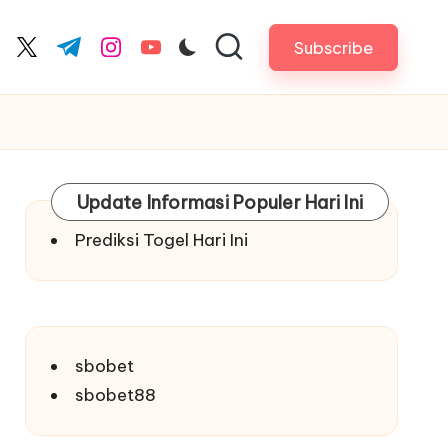
Subscribe
cebook.com
twitter.com
t.me
instagram.com
youtube.com
Update Informasi Populer Hari Ini
Prediksi Togel Hari Ini
sbobet
sbobet88