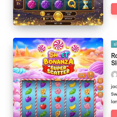
Po
s
in
R
S
Pos
by
ja
Sw
la