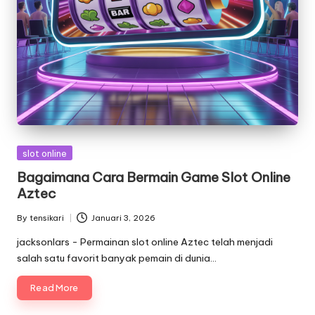
Posted
slot online
in
Bagaimana Cara Bermain Game Slot Online
Aztec
By
tensikari
Januari 3, 2026
Posted
by
jacksonlars - Permainan slot online Aztec telah menjadi
salah satu favorit banyak pemain di dunia…
Read More