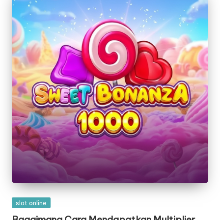
Posted
slot online
in
Bagaimana Cara Mendapatkan Multiplier