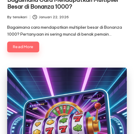
Besar di Bonanza 1000?
By
tensikari
Januari 22, 2026
Posted
by
Bagaimana cara mendapatkan multiplier besar di Bonanza
1000? Pertanyaan ini sering muncul di benak pemain…
Read More