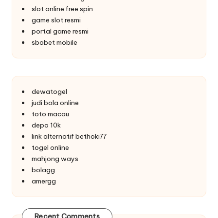
slot online free spin
game slot resmi
portal game resmi
sbobet mobile
dewatogel
judi bola online
toto macau
depo 10k
link alternatif bethoki77
togel online
mahjong ways
bolagg
amergg
Recent Comments