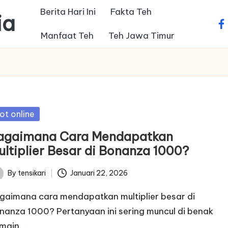
Berita Hari Ini
Fakta Teh
ia
fa
Manfaat Teh
Teh Jawa Timur
sted
lot online
agaimana Cara Mendapatkan
ultiplier Besar di Bonanza 1000?
By
tensikari
Januari 22, 2026
ted
gaimana cara mendapatkan multiplier besar di
nanza 1000? Pertanyaan ini sering muncul di benak
main…