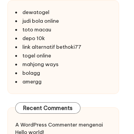
dewatogel
judi bola online
toto macau
depo 10k
link alternatif bethoki77
togel online
mahjong ways
bolagg
amergg
Recent Comments
A WordPress Commenter
mengenai
Hello world!