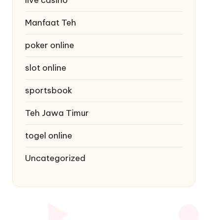
live casino
Manfaat Teh
poker online
slot online
sportsbook
Teh Jawa Timur
togel online
Uncategorized