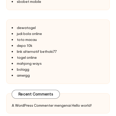
sbobet mobile
dewatogel
judi bola online
toto macau
depo 10k
link alternatif bethoki77
togel online
mahjong ways
bolagg
amergg
Recent Comments
A WordPress Commenter
mengenai
Hello world!