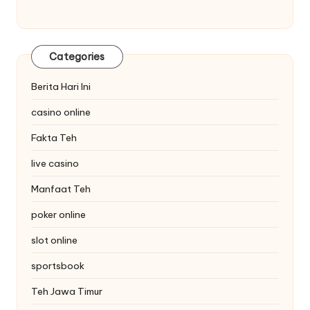
Categories
Berita Hari Ini
casino online
Fakta Teh
live casino
Manfaat Teh
poker online
slot online
sportsbook
Teh Jawa Timur