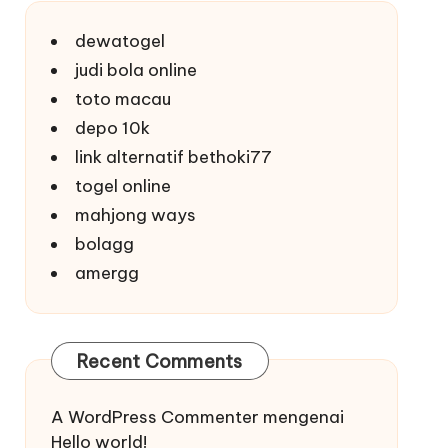
dewatogel
judi bola online
toto macau
depo 10k
link alternatif bethoki77
togel online
mahjong ways
bolagg
amergg
Recent Comments
A WordPress Commenter
mengenai
Hello world!