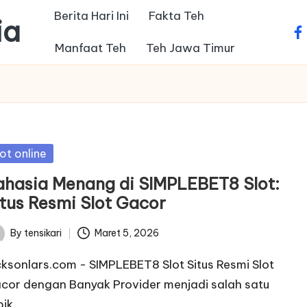
Berita Hari Ini
Fakta Teh
ia
fa
Manfaat Teh
Teh Jawa Timur
sted
lot online
ahasia Menang di SIMPLEBET8 Slot:
itus Resmi Slot Gacor
By
tensikari
Maret 5, 2026
ted
cksonlars.com - SIMPLEBET8 Slot Situs Resmi Slot
cor dengan Banyak Provider menjadi salah satu
pik…