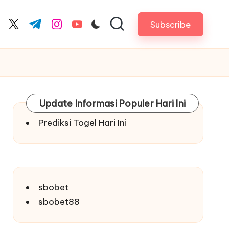
Subscribe
cebook.com
twitter.com
t.me
instagram.com
youtube.com
Update Informasi Populer Hari Ini
Prediksi Togel Hari Ini
sbobet
sbobet88