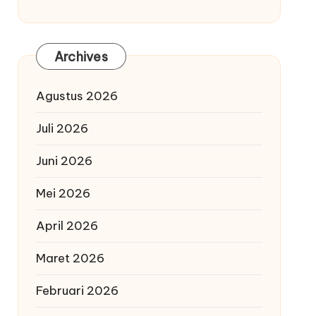
Archives
Agustus 2026
Juli 2026
Juni 2026
Mei 2026
April 2026
Maret 2026
Februari 2026