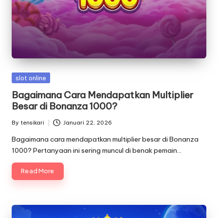
Posted
slot online
in
Bagaimana Cara Mendapatkan Multiplier
Besar di Bonanza 1000?
By
tensikari
Januari 22, 2026
Posted
by
Bagaimana cara mendapatkan multiplier besar di Bonanza
1000? Pertanyaan ini sering muncul di benak pemain…
Read More