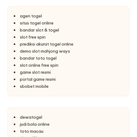
agen togel
situs togel online
bandar slot & togel
slot free spin
prediksi akurat togel online
demo slot mahjong ways
bandar toto togel
slot online free spin
game slot resmi
portal game resmi
sbobet mobile
dewatogel
judi bola online
toto macau