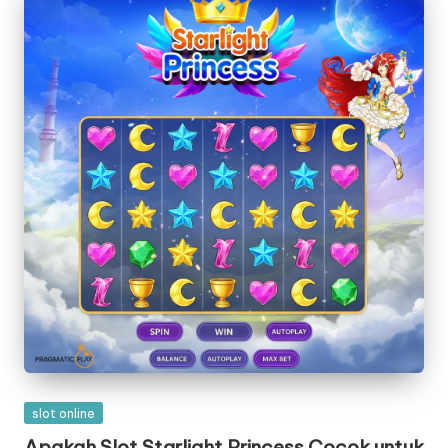
Posted
slot online
in
Apakah Slot Starlight Princess Cocok untuk