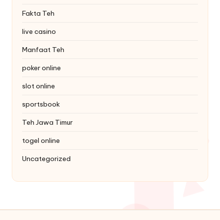
Fakta Teh
live casino
Manfaat Teh
poker online
slot online
sportsbook
Teh Jawa Timur
togel online
Uncategorized