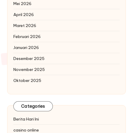
Mei 2026
April 2026
Maret 2026
Februari 2026
Januari 2026
Desember 2025
November 2025
Oktober 2025
Categories
Berita Hari Ini
casino online