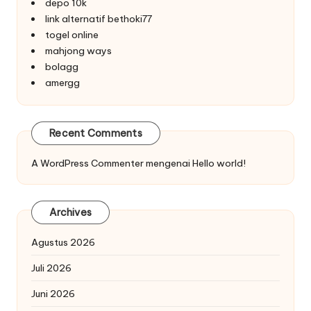
depo 10k
link alternatif bethoki77
togel online
mahjong ways
bolagg
amergg
Recent Comments
A WordPress Commenter
mengenai
Hello world!
Archives
Agustus 2026
Juli 2026
Juni 2026