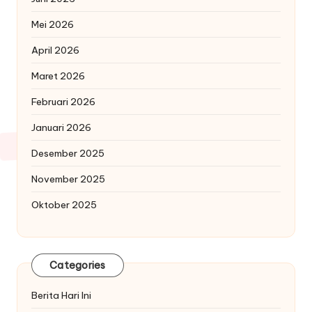
Mei 2026
April 2026
Maret 2026
Februari 2026
Januari 2026
Desember 2025
November 2025
Oktober 2025
Categories
Berita Hari Ini