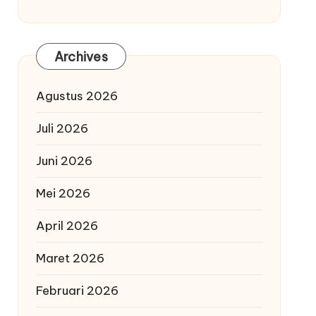
Archives
Agustus 2026
Juli 2026
Juni 2026
Mei 2026
April 2026
Maret 2026
Februari 2026