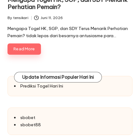
Perhatian Pemain?
By
tensikari
Juni 11, 2026
Posted
by
Mengapa Togel HK, SGP, dan SDY Terus Menarik Perhatian
Pemain? tidak lepas dari besarnya antusiasme para…
Read More
Update Informasi Populer Hari Ini
Prediksi Togel Hari Ini
sbobet
sbobet88