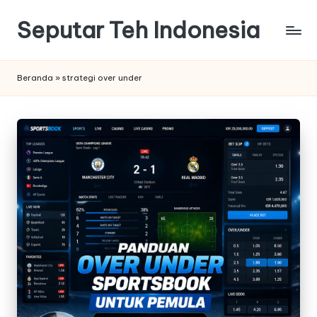
Seputar Teh Indonesia
Skip
to
Macam
content
macam
Beranda
»
strategi over under
Teh
Enak