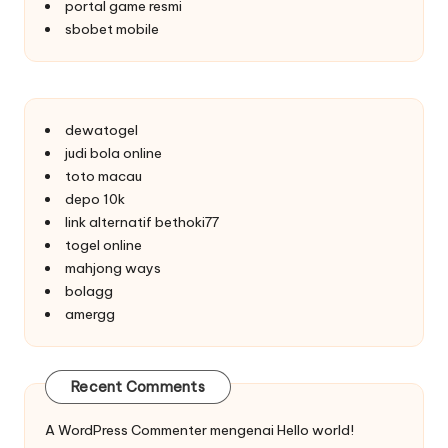
portal game resmi
sbobet mobile
dewatogel
judi bola online
toto macau
depo 10k
link alternatif bethoki77
togel online
mahjong ways
bolagg
amergg
Recent Comments
A WordPress Commenter
mengenai
Hello world!