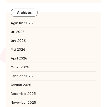
Archives
Agustus 2026
Juli 2026
Juni 2026
Mei 2026
April 2026
Maret 2026
Februari 2026
Januari 2026
Desember 2025
November 2025