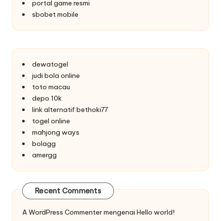
portal game resmi
sbobet mobile
dewatogel
judi bola online
toto macau
depo 10k
link alternatif bethoki77
togel online
mahjong ways
bolagg
amergg
Recent Comments
A WordPress Commenter
mengenai
Hello world!