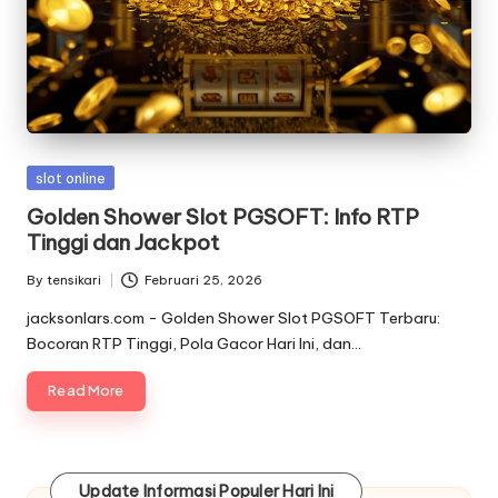
Posted
slot online
in
Golden Shower Slot PGSOFT: Info RTP
Tinggi dan Jackpot
By
tensikari
Februari 25, 2026
Posted
by
jacksonlars.com - Golden Shower Slot PGSOFT Terbaru:
Bocoran RTP Tinggi, Pola Gacor Hari Ini, dan…
Read More
Update Informasi Populer Hari Ini