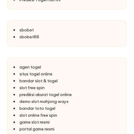
sbobet
sbobet88
agen togel
situs togel online
bandar slot & togel
slot free spin
prediksi akurat togel online
demo slot mahjong ways
bandar toto togel
slot online free spin
game slot resmi
portal game resmi