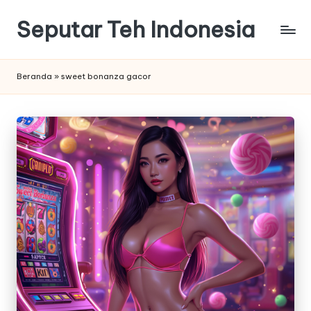
Seputar Teh Indonesia
Skip
to
Macam
content
macam
Beranda
»
sweet bonanza gacor
Teh
Enak