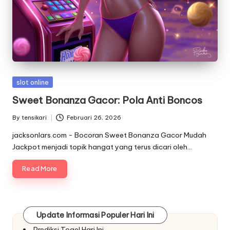
Posted
slot online
in
Sweet Bonanza Gacor: Pola Anti Boncos
By
tensikari
Februari 26, 2026
Posted
by
jacksonlars.com - Bocoran Sweet Bonanza Gacor Mudah
Jackpot menjadi topik hangat yang terus dicari oleh…
Read More
Update Informasi Populer Hari Ini
Prediksi Togel Hari Ini