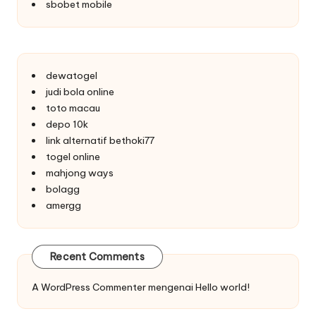
sbobet mobile
dewatogel
judi bola online
toto macau
depo 10k
link alternatif bethoki77
togel online
mahjong ways
bolagg
amergg
Recent Comments
A WordPress Commenter
mengenai
Hello world!