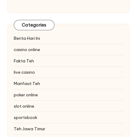
Categories
Berita Hari Ini
casino online
Fakta Teh
live casino
Manfaat Teh
poker online
slot online
sportsbook
Teh Jawa Timur