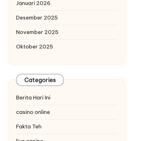
Januari 2026
Desember 2025
November 2025
Oktober 2025
Categories
Berita Hari Ini
casino online
Fakta Teh