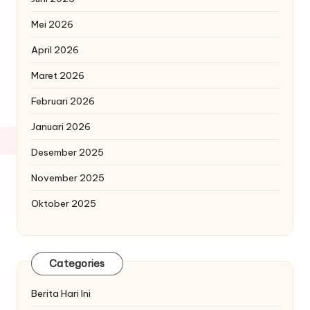
Mei 2026
April 2026
Maret 2026
Februari 2026
Januari 2026
Desember 2025
November 2025
Oktober 2025
Categories
Berita Hari Ini