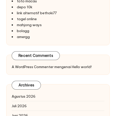
toto macau
depo 10k
link alternatif bethoki77
togel online
mahjong ways
bolagg
amergg
Recent Comments
A WordPress Commenter
mengenai
Hello world!
Archives
Agustus 2026
Juli 2026
Juni 2026