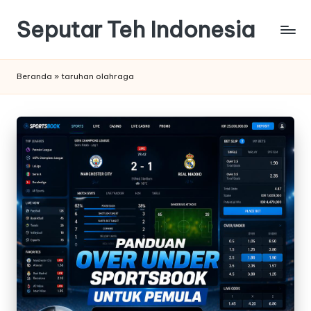
Seputar Teh Indonesia
Skip
to
Macam
content
macam
Beranda
»
taruhan olahraga
Teh
Enak