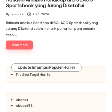
Sportsbook yang Jarang Diketahui
By
tensikari
Juli 3, 2026
Posted
by
Rahasia Analisis Handicap di BOLAGG Sportsbook yang
Jarang Diketahui selalu menarik perhatian para pemain
yang…
Read More
Update Informasi Populer Hari Ini
Prediksi Togel Hari Ini
sbobet
sbobet88