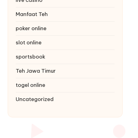
live casino
Manfaat Teh
poker online
slot online
sportsbook
Teh Jawa Timur
togel online
Uncategorized