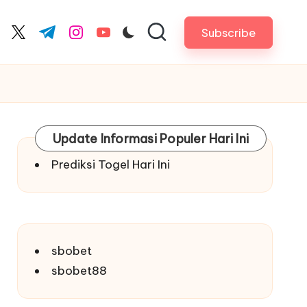
Subscribe
cebook.com
twitter.com
t.me
instagram.com
youtube.com
Update Informasi Populer Hari Ini
Prediksi Togel Hari Ini
sbobet
sbobet88