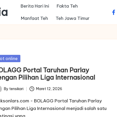
Berita Hari Ini
Fakta Teh
ia
fa
Manfaat Teh
Teh Jawa Timur
sted
lot online
OLAGG Portal Taruhan Parlay
engan Pilihan Liga Internasional
By
tensikari
Maret 12, 2026
ted
cksonlars.com - BOLAGG Portal Taruhan Parlay
ngan Pilihan Liga Internasional menjadi salah satu
stinasi yang…