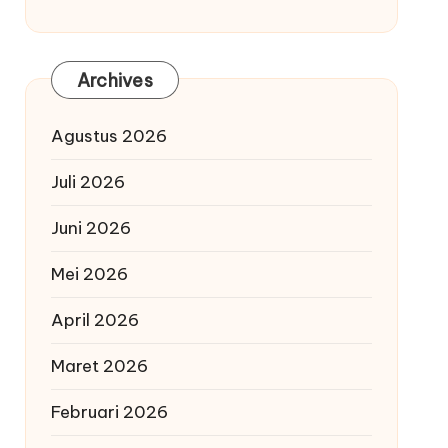
Archives
Agustus 2026
Juli 2026
Juni 2026
Mei 2026
April 2026
Maret 2026
Februari 2026