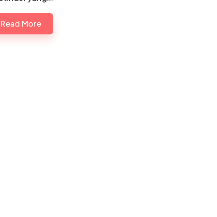
Read More