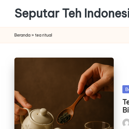
Seputar Teh Indones
Skip
to
Macam
content
macam
Beranda
»
tea ritual
Teh
Enak
Po
B
in
T
B
Pos