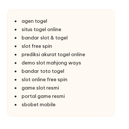
agen togel
situs togel online
bandar slot & togel
slot free spin
prediksi akurat togel online
demo slot mahjong ways
bandar toto togel
slot online free spin
game slot resmi
portal game resmi
sbobet mobile