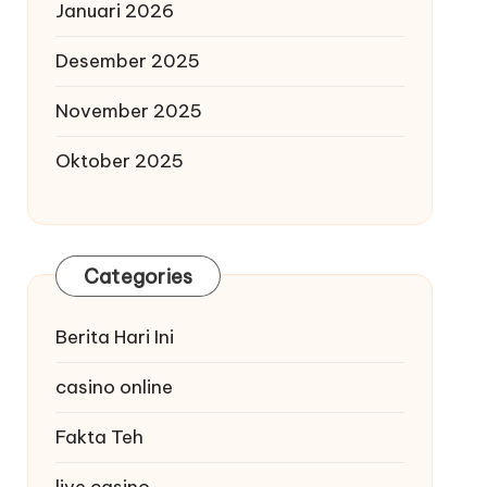
Januari 2026
Desember 2025
November 2025
Oktober 2025
Categories
Berita Hari Ini
casino online
Fakta Teh