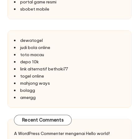
portal game resmi
sbobet mobile
dewatogel
judi bola online
toto macau
depo 10k
link alternatif bethoki77
togel online
mahjong ways
bolagg
amergg
Recent Comments
A WordPress Commenter
mengenai
Hello world!