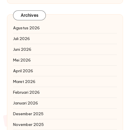
Archives
Agustus 2026
Juli 2026
Juni 2026
Mei 2026
April 2026
Maret 2026
Februari 2026
Januari 2026
Desember 2025
November 2025