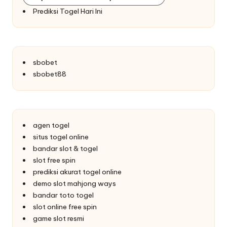
Prediksi Togel Hari Ini
sbobet
sbobet88
agen togel
situs togel online
bandar slot & togel
slot free spin
prediksi akurat togel online
demo slot mahjong ways
bandar toto togel
slot online free spin
game slot resmi