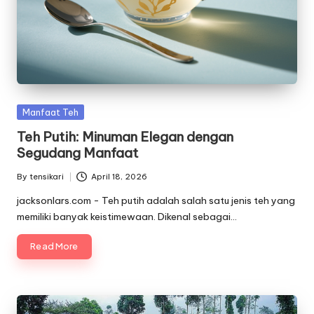
Posted
Manfaat Teh
in
Teh Putih: Minuman Elegan dengan
Segudang Manfaat
By
tensikari
April 18, 2026
Posted
by
jacksonlars.com - Teh putih adalah salah satu jenis teh yang
memiliki banyak keistimewaan. Dikenal sebagai…
Read More