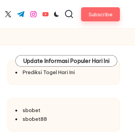
Subscribe
cebook.com
twitter.com
t.me
instagram.com
youtube.com
Update Informasi Populer Hari Ini
Prediksi Togel Hari Ini
sbobet
sbobet88