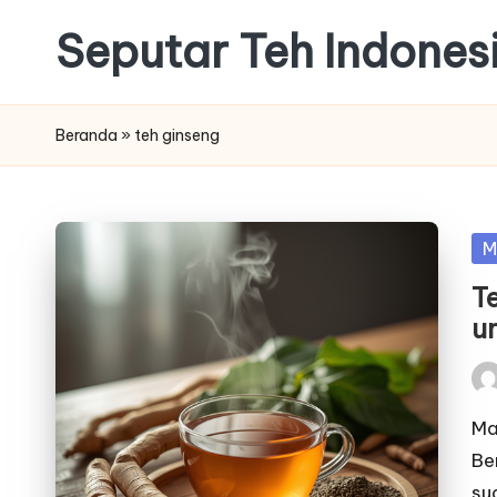
Seputar Teh Indones
Skip
to
Macam
content
macam
Beranda
»
teh ginseng
Teh
Enak
Po
M
in
T
u
Pos
by
Ma
Be
su