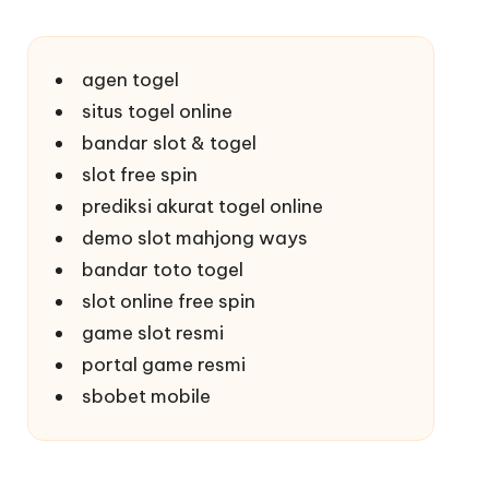
agen togel
situs togel online
bandar slot & togel
slot free spin
prediksi akurat togel online
demo slot mahjong ways
bandar toto togel
slot online free spin
game slot resmi
portal game resmi
sbobet mobile