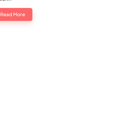
Read More