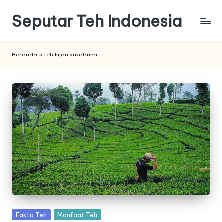
Seputar Teh Indonesia
Skip
to
Macam
content
macam
Beranda
»
teh hijau sukabumi
Teh
Enak
Posted
Fakta Teh
Manfaat Teh