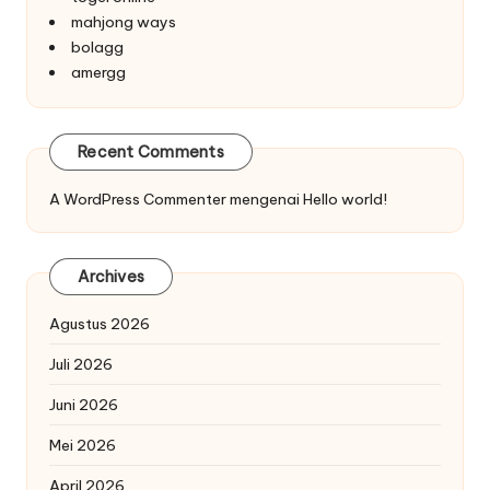
mahjong ways
bolagg
amergg
Recent Comments
A WordPress Commenter
mengenai
Hello world!
Archives
Agustus 2026
Juli 2026
Juni 2026
Mei 2026
April 2026