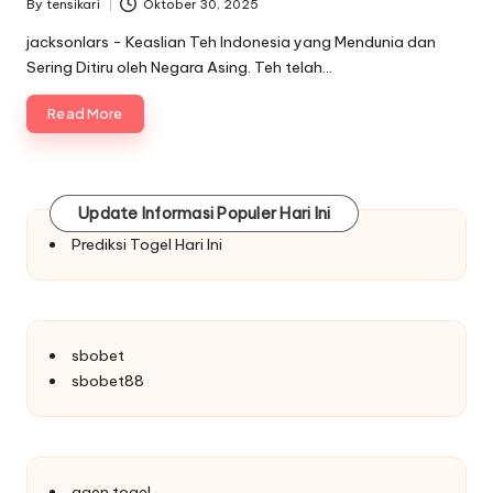
By
tensikari
Oktober 30, 2025
Posted
by
jacksonlars - Keaslian Teh Indonesia yang Mendunia dan
Sering Ditiru oleh Negara Asing. Teh telah…
Read More
Update Informasi Populer Hari Ini
Prediksi Togel Hari Ini
sbobet
sbobet88
agen togel