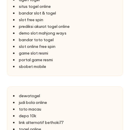
situs togel online
bandar slot & togel
slot free spin
prediksi akurat togel online
demo slot mahjong ways
bandar toto togel
slot online free spin
game slot resmi
portal game resmi
sbobet mobile
dewatogel
judi bola online
toto macau
depo 10k
link alternatif bethoki77
togel online