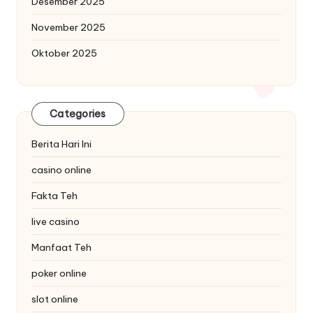
Desember 2025
November 2025
Oktober 2025
Categories
Berita Hari Ini
casino online
Fakta Teh
live casino
Manfaat Teh
poker online
slot online