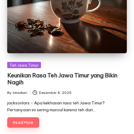
Posted
Teh Jawa Timur
in
Keunikan Rasa Teh Jawa Timur yang Bikin
Nagih
By
tensikari
Desember 8, 2025
Posted
by
jacksonlars - Apa kekhasan rasa teh Jawa Timur?
Pertanyaan ini sering muncul karena teh dari…
Read More