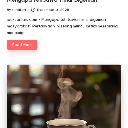
By
tensikari
Desember 13, 2025
Posted
by
jacksonlars.com - Mengapa teh Jawa Timur digemari
masyarakat? Pertanyaan ini sering muncul ketika seseorang
mencicipi…
Read More