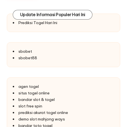
Update Informasi Populer Hari Ini
Prediksi Togel Hari Ini
sbobet
sbobet88
agen togel
situs togel online
bandar slot & togel
slot free spin
prediksi akurat togel online
demo slot mahjong ways
bandar toto togel