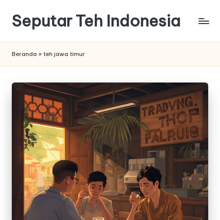
Seputar Teh Indonesia
Skip
to
Macam
content
macam
Beranda
»
teh jawa timur
Teh
Enak