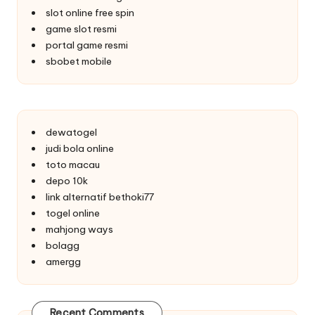
slot online free spin
game slot resmi
portal game resmi
sbobet mobile
dewatogel
judi bola online
toto macau
depo 10k
link alternatif bethoki77
togel online
mahjong ways
bolagg
amergg
Recent Comments