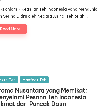
ted
cksonlars - Keaslian Teh Indonesia yang Mendunia
n Sering Ditiru oleh Negara Asing. Teh telah…
Read More
sted
akta Teh
Manfaat Teh
roma Nusantara yang Memikat:
enyelami Pesona Teh Indonesia
ikmat dari Puncak Daun