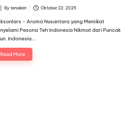
By
tensikari
Oktober 22, 2025
ted
cksonlars - Aroma Nusantara yang Memikat
nyelami Pesona Teh Indonesia Nikmat dari Puncak
un. Indonesia…
Read More