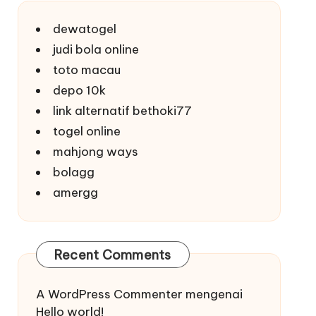
dewatogel
judi bola online
toto macau
depo 10k
link alternatif bethoki77
togel online
mahjong ways
bolagg
amergg
Recent Comments
A WordPress Commenter
mengenai
Hello world!