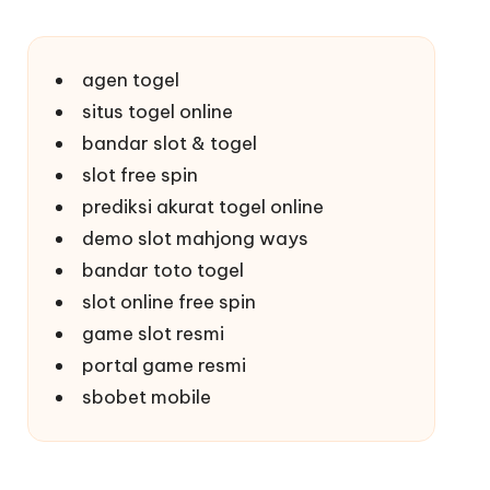
agen togel
situs togel online
bandar slot & togel
slot free spin
prediksi akurat togel online
demo slot mahjong ways
bandar toto togel
slot online free spin
game slot resmi
portal game resmi
sbobet mobile