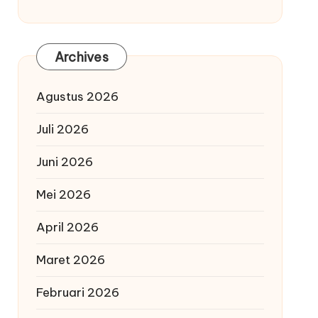
Archives
Agustus 2026
Juli 2026
Juni 2026
Mei 2026
April 2026
Maret 2026
Februari 2026