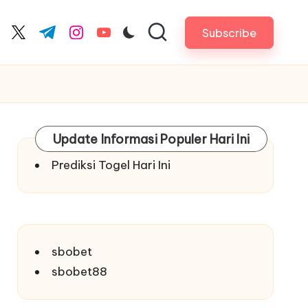
Subscribe
cebook.com
twitter.com
t.me
instagram.com
youtube.com
Update Informasi Populer Hari Ini
Prediksi Togel Hari Ini
sbobet
sbobet88