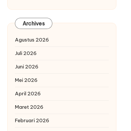
Archives
Agustus 2026
Juli 2026
Juni 2026
Mei 2026
April 2026
Maret 2026
Februari 2026