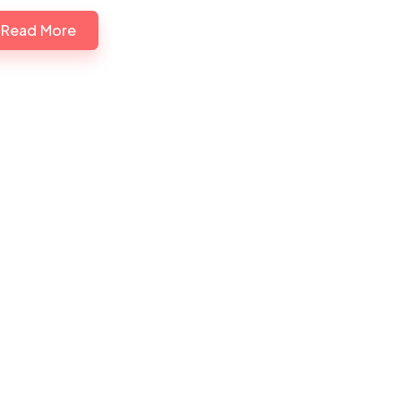
Read More