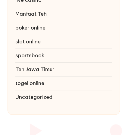
live casino
Manfaat Teh
poker online
slot online
sportsbook
Teh Jawa Timur
togel online
Uncategorized