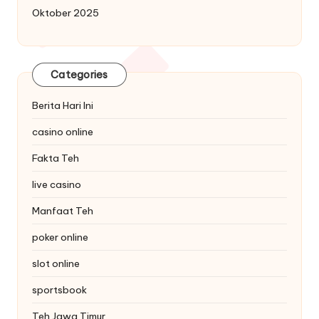
Oktober 2025
Categories
Berita Hari Ini
casino online
Fakta Teh
live casino
Manfaat Teh
poker online
slot online
sportsbook
Teh Jawa Timur