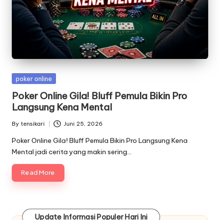
Posted
poker online
in
Poker Online Gila! Bluff Pemula Bikin Pro
Langsung Kena Mental
By
tensikari
Juni 25, 2026
Posted
by
Poker Online Gila! Bluff Pemula Bikin Pro Langsung Kena
Mental jadi cerita yang makin sering…
Read More
Update Informasi Populer Hari Ini