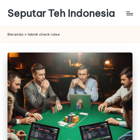
Seputar Teh Indonesia
Skip
to
Macam
content
macam
Beranda
»
teknik check raise
Teh
Enak