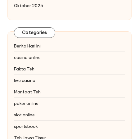
Oktober 2025
Categories
Berita Hari Ini
casino online
Fakta Teh
live casino
Manfaat Teh
poker online
slot online
sportsbook
Teh Jawa Timur