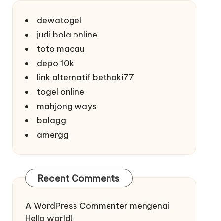
dewatogel
judi bola online
toto macau
depo 10k
link alternatif bethoki77
togel online
mahjong ways
bolagg
amergg
Recent Comments
A WordPress Commenter
mengenai
Hello world!