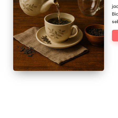
by
ja
Bi
se