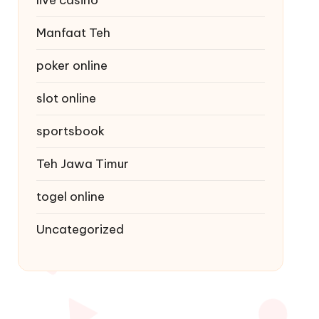
live casino
Manfaat Teh
poker online
slot online
sportsbook
Teh Jawa Timur
togel online
Uncategorized