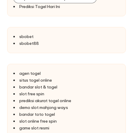
Prediksi Togel Hari Ini
sbobet
sbobet88
agen togel
situs togel online
bandar slot & togel
slot free spin
prediksi akurat togel online
demo slot mahjong ways
bandar toto togel
slot online free spin
game slot resmi