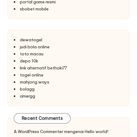
portal game resmi
sbobet mobile
dewatogel
judi bola online
toto macau
depo 10k
link alternatif bethoki77
togel online
mahjong ways
bolagg
amergg
Recent Comments
A WordPress Commenter
mengenai
Hello world!