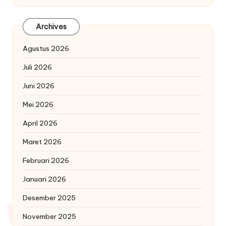
Archives
Agustus 2026
Juli 2026
Juni 2026
Mei 2026
April 2026
Maret 2026
Februari 2026
Januari 2026
Desember 2025
November 2025