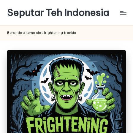
Seputar Teh Indonesia
Skip
to
Macam
content
macam
Beranda
»
tema slot frightening frankie
Teh
Enak