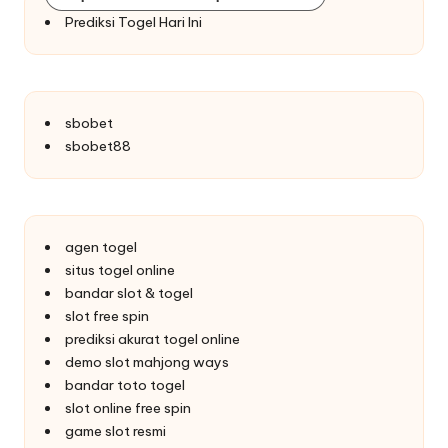
Prediksi Togel Hari Ini
sbobet
sbobet88
agen togel
situs togel online
bandar slot & togel
slot free spin
prediksi akurat togel online
demo slot mahjong ways
bandar toto togel
slot online free spin
game slot resmi