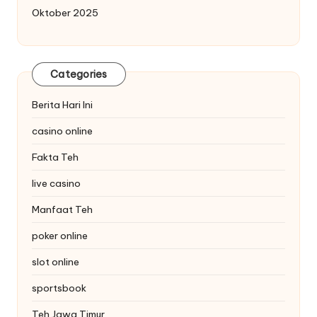
Oktober 2025
Categories
Berita Hari Ini
casino online
Fakta Teh
live casino
Manfaat Teh
poker online
slot online
sportsbook
Teh Jawa Timur