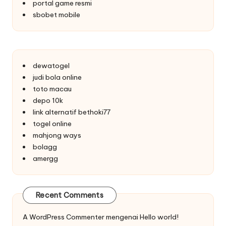
portal game resmi
sbobet mobile
dewatogel
judi bola online
toto macau
depo 10k
link alternatif bethoki77
togel online
mahjong ways
bolagg
amergg
Recent Comments
A WordPress Commenter
mengenai
Hello world!