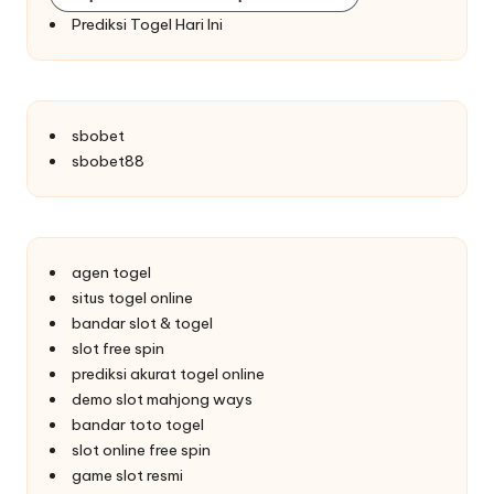
Prediksi Togel Hari Ini
sbobet
sbobet88
agen togel
situs togel online
bandar slot & togel
slot free spin
prediksi akurat togel online
demo slot mahjong ways
bandar toto togel
slot online free spin
game slot resmi