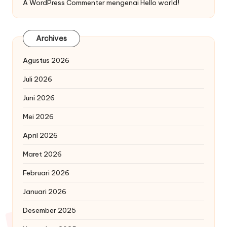
A WordPress Commenter
mengenai
Hello world!
Archives
Agustus 2026
Juli 2026
Juni 2026
Mei 2026
April 2026
Maret 2026
Februari 2026
Januari 2026
Desember 2025