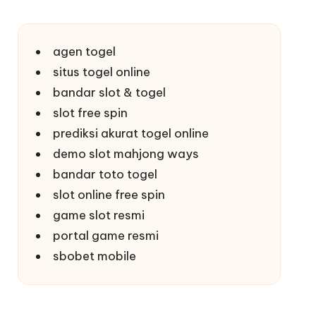
agen togel
situs togel online
bandar slot & togel
slot free spin
prediksi akurat togel online
demo slot mahjong ways
bandar toto togel
slot online free spin
game slot resmi
portal game resmi
sbobet mobile