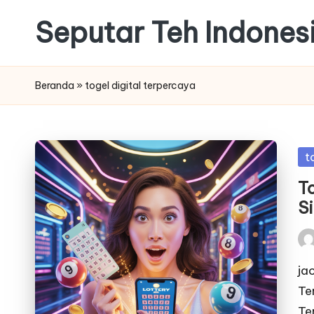
Seputar Teh Indones
Skip
to
Macam
content
macam
Beranda
»
togel digital terpercaya
Teh
Enak
Po
t
in
T
S
Pos
by
ja
Te
Te