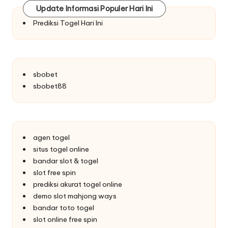
Update Informasi Populer Hari Ini
Prediksi Togel Hari Ini
sbobet
sbobet88
agen togel
situs togel online
bandar slot & togel
slot free spin
prediksi akurat togel online
demo slot mahjong ways
bandar toto togel
slot online free spin