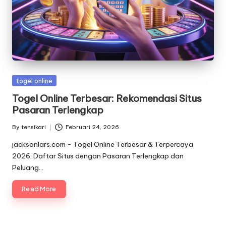
Posted
togel online
in
Togel Online Terbesar: Rekomendasi Situs
Pasaran Terlengkap
By
tensikari
Februari 24, 2026
Posted
by
jacksonlars.com - Togel Online Terbesar & Terpercaya
2026: Daftar Situs dengan Pasaran Terlengkap dan
Peluang…
Read More