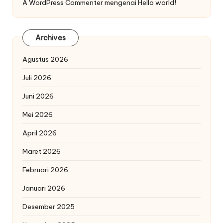
A WordPress Commenter
mengenai
Hello world!
Archives
Agustus 2026
Juli 2026
Juni 2026
Mei 2026
April 2026
Maret 2026
Februari 2026
Januari 2026
Desember 2025