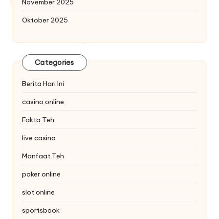
November 2025
Oktober 2025
Categories
Berita Hari Ini
casino online
Fakta Teh
live casino
Manfaat Teh
poker online
slot online
sportsbook