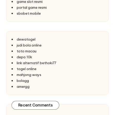
game slot resmi
portal game resmi
sbobet mobile
dewatogel
judi bola online
toto macau
depo 10k
link alternatif bethoki77
togel online
mahjong ways
bolagg
amergg
Recent Comments