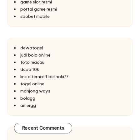
game slot resmi
portal game resmi
sbobet mobile
dewatogel
judi bola online
toto macau
depo 10k
link alternatif bethoki77
togel online
mahjong ways
bolagg
amergg
Recent Comments