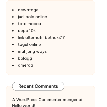
dewatogel
judi bola online
toto macau
depo 10k
link alternatif bethoki77
togel online
mahjong ways
bolagg
amergg
Recent Comments
A WordPress Commenter
mengenai
Hello world!