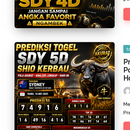
Po
t
in
P
P
H
Pos
by
Me
Pr