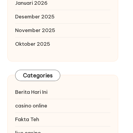
Januari 2026
Desember 2025
November 2025
Oktober 2025
Categories
Berita Hari Ini
casino online
Fakta Teh