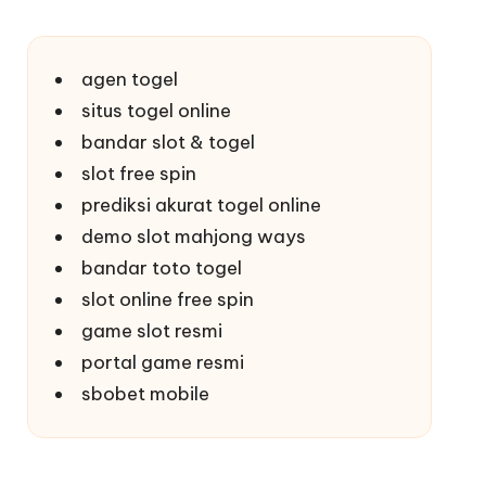
agen togel
situs togel online
bandar slot & togel
slot free spin
prediksi akurat togel online
demo slot mahjong ways
bandar toto togel
slot online free spin
game slot resmi
portal game resmi
sbobet mobile