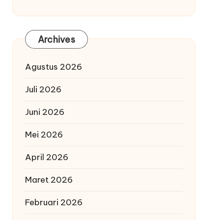
Archives
Agustus 2026
Juli 2026
Juni 2026
Mei 2026
April 2026
Maret 2026
Februari 2026