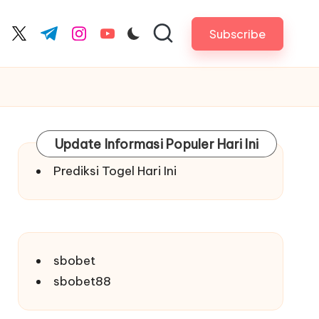
Subscribe
cebook.com
twitter.com
t.me
instagram.com
youtube.com
Update Informasi Populer Hari Ini
Prediksi Togel Hari Ini
sbobet
sbobet88