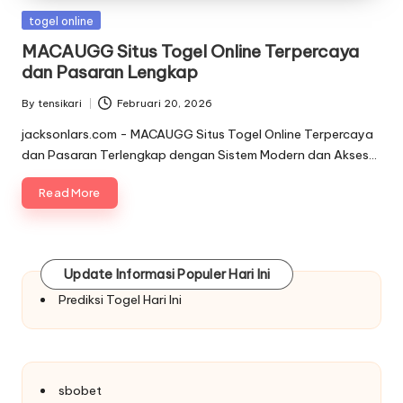
Posted
togel online
in
MACAUGG Situs Togel Online Terpercaya
dan Pasaran Lengkap
By
tensikari
Februari 20, 2026
Posted
by
jacksonlars.com - MACAUGG Situs Togel Online Terpercaya
dan Pasaran Terlengkap dengan Sistem Modern dan Akses…
Read More
Update Informasi Populer Hari Ini
Prediksi Togel Hari Ini
sbobet