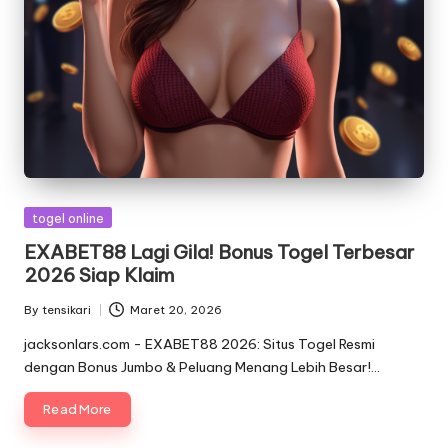
Posted
togel online
in
EXABET88 Lagi Gila! Bonus Togel Terbesar
2026 Siap Klaim
By
tensikari
Maret 20, 2026
Posted
by
jacksonlars.com - EXABET88 2026: Situs Togel Resmi
dengan Bonus Jumbo & Peluang Menang Lebih Besar!…
Read More