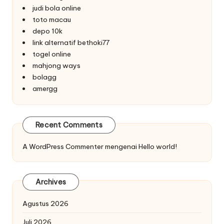
judi bola online
toto macau
depo 10k
link alternatif bethoki77
togel online
mahjong ways
bolagg
amergg
Recent Comments
A WordPress Commenter
mengenai
Hello world!
Archives
Agustus 2026
Juli 2026