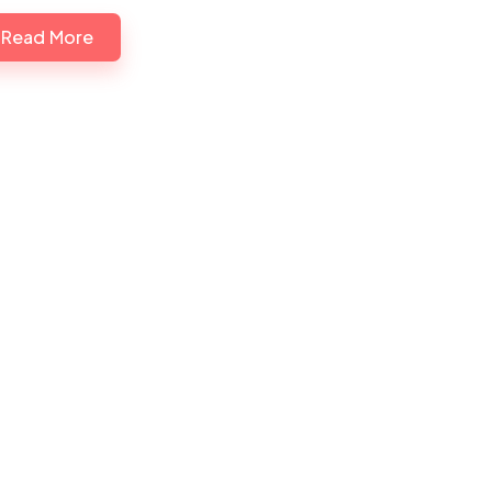
Read More