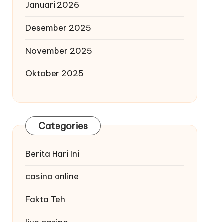
Januari 2026
Desember 2025
November 2025
Oktober 2025
Categories
Berita Hari Ini
casino online
Fakta Teh