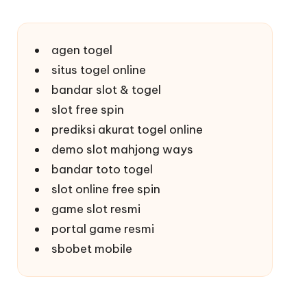
agen togel
situs togel online
bandar slot & togel
slot free spin
prediksi akurat togel online
demo slot mahjong ways
bandar toto togel
slot online free spin
game slot resmi
portal game resmi
sbobet mobile