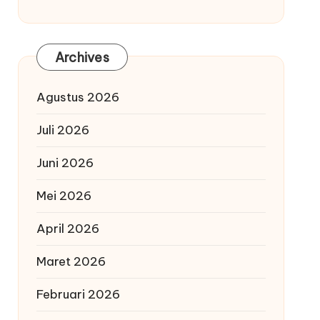
Archives
Agustus 2026
Juli 2026
Juni 2026
Mei 2026
April 2026
Maret 2026
Februari 2026